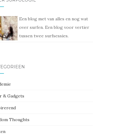
ER SURFOLOGIE
Een blog met van alles en nog wat
over surfen. Een blog voor vertier
tussen twee surfsessies.
TEGORIEËN
demie
r & Gadgets
pirerend
dom Thoughts
zen