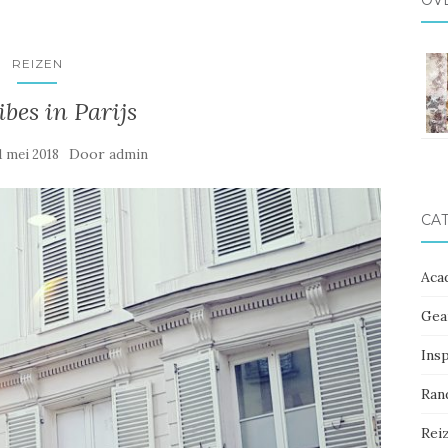
OV
REIZEN
ibes in Parijs
Door
1 mei 2018
admin
CA
Aca
Gea
Ins
Ran
Rei