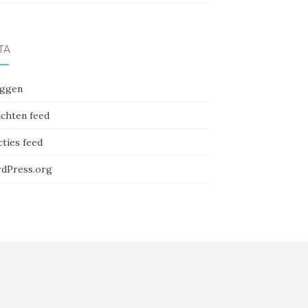
TA
oggen
ichten feed
cties feed
dPress.org