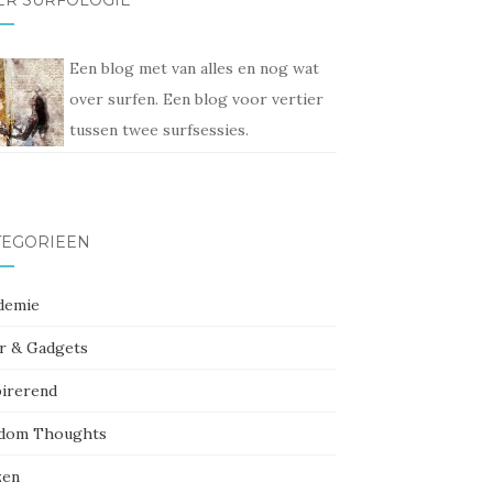
ER SURFOLOGIE
Een blog met van alles en nog wat
over surfen. Een blog voor vertier
tussen twee surfsessies.
TEGORIEËN
demie
r & Gadgets
pirerend
dom Thoughts
zen