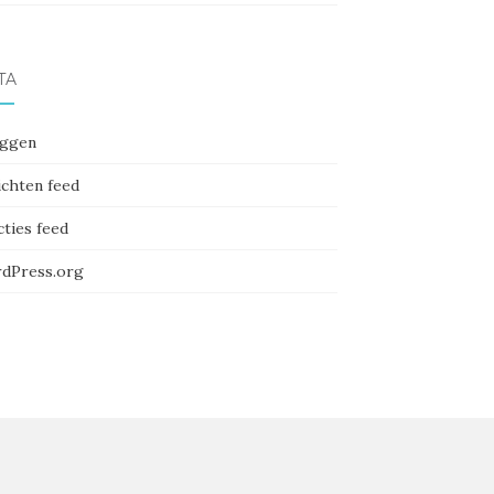
TA
oggen
ichten feed
cties feed
dPress.org