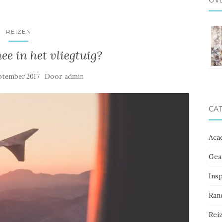
OV
REIZEN
e in het vliegtuig?
Door
ptember 2017
admin
CA
Aca
Gea
Ins
Ran
Rei