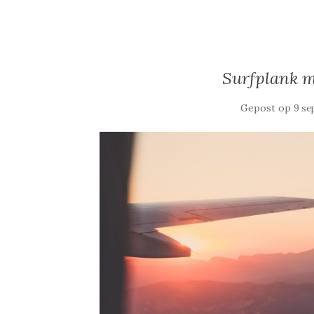
Surfplank me
Gepost op
9 se