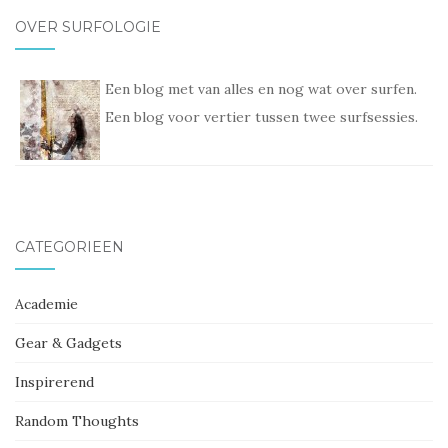
OVER SURFOLOGIE
Een blog met van alles en nog wat over surfen.
Een blog voor vertier tussen twee surfsessies.
CATEGORIEËN
Academie
Gear & Gadgets
Inspirerend
Random Thoughts