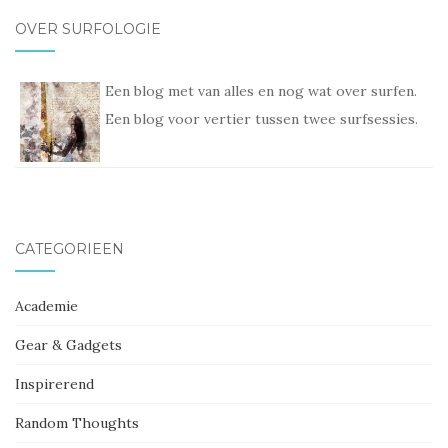
OVER SURFOLOGIE
Een blog met van alles en nog wat over surfen.
Een blog voor vertier tussen twee surfsessies.
CATEGORIEËN
Academie
Gear & Gadgets
Inspirerend
Random Thoughts